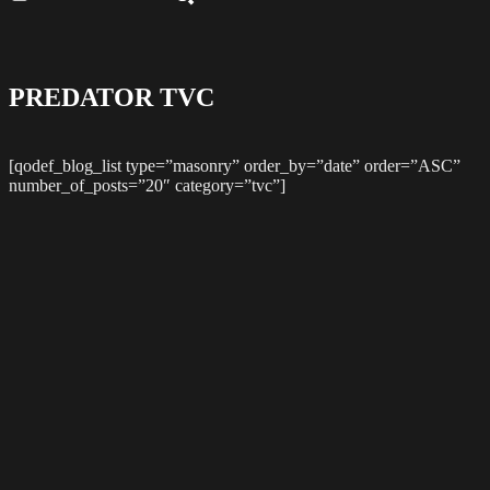
PREDATOR TVC
[qodef_blog_list type=”masonry” order_by=”date” order=”ASC”
number_of_posts=”20″ category=”tvc”]